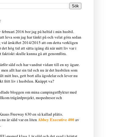
N
 februari 2016 bor jag på heltid i min husbil.
t att leva som jag har tänkt på och velat göra sedan
g vid årskiftet 2014/2015 att om detta verkligen
r det hög tid att sätta igång då när mitt liv var i
et faktiskt skulle kunna gå att genomföra.
rför såld och har vandrat vidare till en ny ägare.
 men allt har sin tid och nu är det husbilen som
ålt mitt hus, gett bort alla ägodelar och lever nu
kt fritt liv i husbilen. Knäppt va?
ndlade bloggen om mina campingutflykter med
illkom trägårdprojekt, mopedresor och
Knaus Freeway 630 en så kallad plåtis.
Abbey Executive 400
nu är såld var en liten
av
.
 EU-moped klass 1 är såld och det sved i hjärtat.