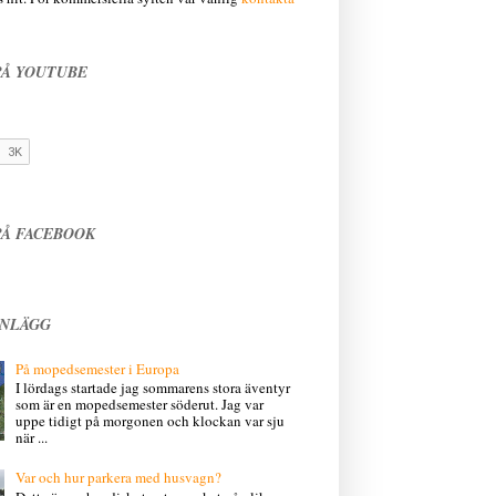
PÅ YOUTUBE
PÅ FACEBOOK
INLÄGG
På mopedsemester i Europa
I lördags startade jag sommarens stora äventyr
som är en mopedsemester söderut. Jag var
uppe tidigt på morgonen och klockan var sju
när ...
Var och hur parkera med husvagn?