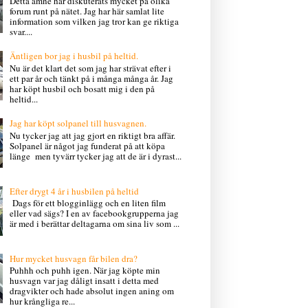
Detta ämne har diskuterats mycket på olika
forum runt på nätet. Jag har här samlat lite
information som vilken jag tror kan ge riktiga
svar....
Äntligen bor jag i husbil på heltid.
Nu är det klart det som jag har strävat efter i
ett par år och tänkt på i många många år. Jag
har köpt husbil och bosatt mig i den på
heltid...
Jag har köpt solpanel till husvagnen.
Nu tycker jag att jag gjort en riktigt bra affär.
Solpanel är något jag funderat på att köpa
länge men tyvärr tycker jag att de är i dyrast...
Efter drygt 4 år i husbilen på heltid
Dags för ett blogginlägg och en liten film
eller vad sägs? I en av facebookgrupperna jag
är med i berättar deltagarna om sina liv som ...
Hur mycket husvagn får bilen dra?
Puhhh och puhh igen. När jag köpte min
husvagn var jag dåligt insatt i detta med
dragvikter och hade absolut ingen aning om
hur krångliga re...