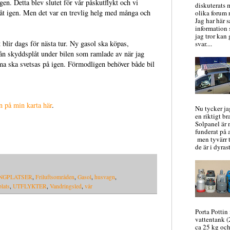
gen. Detta blev slutet för vår påskutflykt och vi
diskuterats 
åt igen. Men det var en trevlig helg med många och
olika forum 
Jag har här s
information
jag tror kan 
t blir dags för nästa tur. Ny gasol ska köpas,
svar....
 nån skyddsplåt under bilen som ramlade av när jag
a ska svetsas på igen. Förmodligen behöver både bil
en på min karta här
.
Nu tycker jag
en riktigt bra
Solpanel är 
funderat på 
men tyvärr t
de är i dyrast
NGPLATSER
,
Friluftsområden
,
Gasol
,
husvagn
,
plats
,
UTFLYKTER
,
Vandringsled
,
vår
Porta Pottin
vattentank (
ca 25 kg och