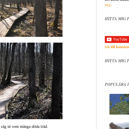
mig
.
HITTA MIG 
Gå till kanalen
HITTA MIG 
POPULÄRA 
 såg ut som många döda träd.