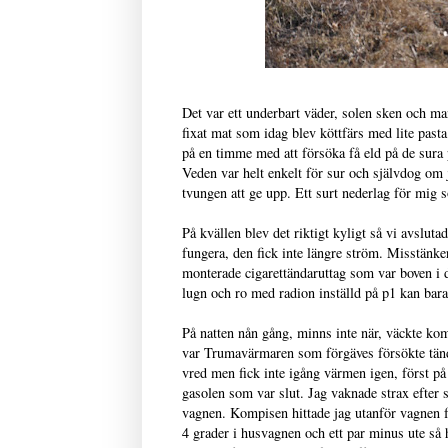
Det var ett underbart väder, solen sken och man
fixat mat som idag blev köttfärs med lite pasta f
på en timme med att försöka få eld på de sura p
Veden var helt enkelt för sur och självdog om j
tvungen att ge upp. Ett surt nederlag för mig s
På kvällen blev det riktigt kyligt så vi avsluta
fungera, den fick inte längre ström. Misstänker
monterade cigarettändaruttag som var boven i 
lugn och ro med radion inställd på p1 kan bara 
På natten nån gång, minns inte när, väckte ko
var Trumavärmaren som förgäves försökte tänd
vred men fick inte igång värmen igen, först på
gasolen som var slut. Jag vaknade strax efter sj
vagnen. Kompisen hittade jag utanför vagnen f
4 grader i husvagnen och ett par minus ute så 