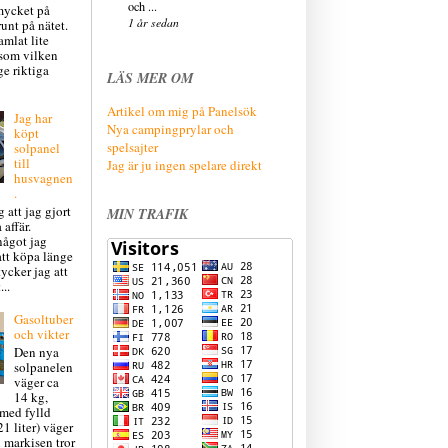
och ...
mycket på
1 år sedan
runt på nätet.
amlat lite
 som vilken
ge riktiga
LÄS MER OM
Artikel om mig på Panelsök
Jag har
Nya campingprylar och
köpt
spelsajter
solpanel
till
Jag är ju ingen spelare direkt
husvagnen
.
 att jag gjort
MIN TRAFIK
 affär.
något jag
att köpa länge
ycker jag att
...
Gasoltuber
och vikter
Den nya
solpanelen
väger ca
14 kg,
 med fylld
21 liter) väger
 markisen tror