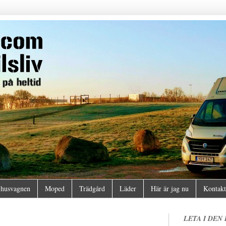
husvagnen
Moped
Trädgård
Läder
Här är jag nu
Kontakt
LETA I DEN