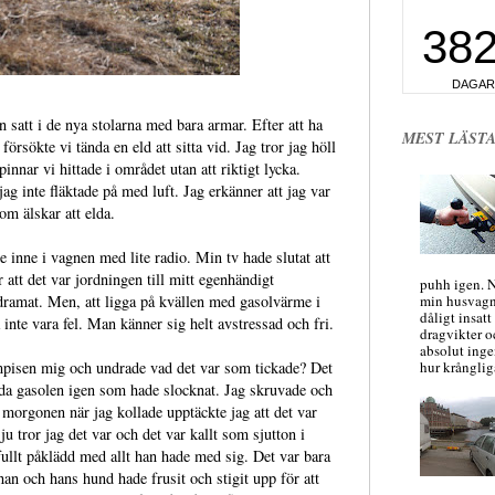
 satt i de nya stolarna med bara armar. Efter att ha
MEST LÄSTA
örsökte vi tända en eld att sitta vid. Jag tror jag höll
innar vi hittade i området utan att riktigt lycka.
ag inte fläktade på med luft. Jag erkänner att jag var
om älskar att elda.
de inne i vagnen med lite radio. Min tv hade slutat att
 att det var jordningen till mitt egenhändigt
puhh igen. N
dramat. Men, att ligga på kvällen med gasolvärme i
min husvagn
dåligt insatt
inte vara fel. Man känner sig helt avstressad och fri.
dragvikter 
absolut ing
mpisen mig och undrade vad det var som tickade? Det
hur krångliga
a gasolen igen som hade slocknat. Jag skruvade och
 morgonen när jag kollade upptäckte jag att det var
u tror jag det var och det var kallt som sjutton i
ullt påklädd med allt han hade med sig. Det var bara
han och hans hund hade frusit och stigit upp för att