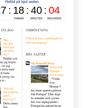
 INLÄGG
OMRÖSTNING
Vilket är bäst, campingplats
Hur
eller fricamping?
mycket
husvagn
får bilen
BRA SAJTER
dra?
Puhhh och
är jag köpte
MyNomadLife.se
 var jag
Starten från
 i detta med
Portugal
och hade
mot Sverige
en aning om
-
*Utsikt
 re...
över
Mourau 5
Var och
km innan spanska gränsen
hur parkera
från Portugal* Efter drygt
med
tre månader med syrrans
husvagn?
hus som utgångspunkt i
Detta ämne
Portugal har ankaret hivats
har