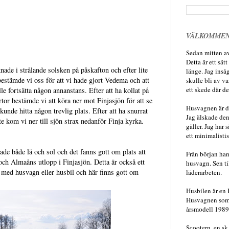
VÄLKOMME
Sedan mitten av
Detta är ett sät
nade i strålande solsken på påskafton och efter lite
länge. Jag inså
bestämde vi oss för att vi hade gjort Vedema och att
skulle bli av va
ett skede där d
lle fortsätta någon annanstans. Efter att ha kollat på
artor bestämde vi att köra ner mot Finjasjön för att se
Husvagnen är dä
kunde hitta någon trevlig plats. Efter att ha snurrat
Jag älskade den
ite kom vi ner till sjön strax nedanför Finja kyrka.
gäller.
Jag har s
ett minimalistis
tade både lä och sol och det fanns gott om plats att
Från början ha
 och Almaåns utlopp i Finjasjön. Detta är också ett
husvagn. Sen t
 med husvagn eller husbil och här finns gott om
läderarbeten.
Husbilen är en 
Husvagnen som 
årsmodell 1989
Scootern, en sk