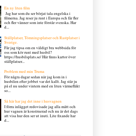
En ny liten film
Jag har som du ser börjat tala engelska i
filmerna. Jag reser ju runt i Europa och får fler
och fler vänner som inte förstår svenska. Har
d...
Ställplatser, Tömningsplatser och Rastplatser i
Sverige.
Får jag tipsa om en väldigt bra webbsida för
oss som kör runt med husbil?
https://husbilsplats.se/ Här finns kartor över
ställplatser...
Problem med min Truma
För några dagar sedan när jag kom in i
husbilen efter jobbet var det kallt. Jag står ju
på el nu under vintern med en liten värmefläkt
so...
Så här har jag det inne i husvagnen
I förra inlägget redovisade jag alla mått och
hur vagnen är konstruerad och nu är det dags
att visa hur den ser ut inuti. Lite fixande har
d...