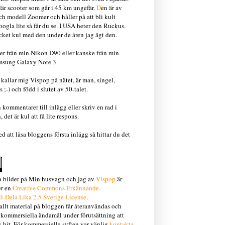
där scooter som går i 45 km ungefär.
D
en är av
h modell Zoomer och håller på att bli kult
oogla lite så får du se. I USA heter den Ruckus.
cket kul med den under de åren jag ägt den.
r från min Nikon D90 eller kanske från min
msung Galaxy Note 3.
 kallar mig Vispop på nätet, är man, singel,
 ;-) och född i slutet av 50-talet.
kommentarer till inlägg eller skriv en rad i
det är kul att få lite respons.
d att läsa bloggens första inlägg så hittar du det
la bilder på Min husvagn och jag
av
Vispop
är
er en
Creative Commons Erkännande-
l-Dela Lika 2.5 Sverige License
.
 allt material på bloggen får återanvändas och
e kommersiella ändamål under förutsättning att
as hit. För kommersiella syften var vänlig
kontakta