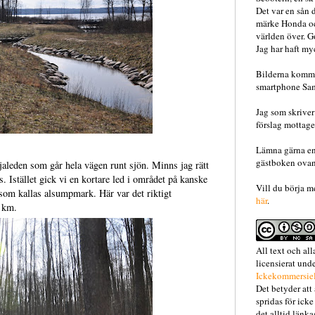
Det var en sån 
märke Honda oc
världen över. G
Jag har haft my
Bilderna komme
smartphone Sa
Jag som skriver
förslag mottages
Lämna gärna en 
gästboken ovan, 
aleden som går hela vägen runt sjön. Minns jag rätt
s. Istället gick vi en kortare led i området på kanske
Vill du börja me
som kallas alsumpmark. Här var det riktigt
här
.
a km.
All text och al
licensierat und
Ickekommersiel
Det betyder att
spridas för ick
det alltid länk