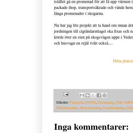
istället gå en promenad för att få upp värmen i
packade ihop, transportsäkrade och vände hem
långa promenader i skogarna.
Nu har jag lite projekt att ta hand om innan de
jordningen till cigtändaruttaget ska fixas och
körde över en sten på skogsvägen uppe i Vedem
och husvagn en rejäl tvätt också....
Hitta plats
Etiketter:
Finjasjön
,
FOTON
,
Fricamping
,
FRICAMPI
Parkeringsplats
,
Skogskamping
,
Strandkamping
,
Ställ
Inga kommentarer: