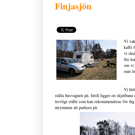
Finjasjön
Vi vak
kaffe 
vi sku
lite k
om vi 
runt l
Vi hit
ställa husvagnen på. Intill ligger en skjutbana
trevligt ställe som kan rekommenderas för dig
utrymmen att parkera på.