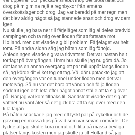
var uppehåll och packade snabbt ihop det blöta tältet och
drog på mig mina rejäla regnbyxor från arméns
överskottslager och drog. Jag var beredd på mer regn men
det blev aldrig något så jag stannade snart och drog av dem
igen.
Nu skulle jag bara ner till färjeläget som låg alldeles bredvid
campingen och ta mig över floden för att fortsätta mot
Holland. men det visade sig bli problem. Färjeläget var helt
tomt. På andra sidan såg jag båten som låg förtöjd.
Anledningen visade sig vara tidvattnet. Det var nästan helt
torrlagt på övergången. Hmm hur skulle jag nu göra då. Jo
det fanns en annan övergång ett par mil uppåt längs floden
så jag körde dit vilket tog ett tag. Väl där upptäckte jag att
den övergången var en tunnel under floden men det var
motorväg. Så nu var det bara att vända och följa floden
söderut igen och leta efter något annat ställe att ta sig över
på. När jag väl kom tillbaks till Sandstedt visade det sig att
vattnet nu vänt åter så det gick bra att ta sig över med den
lilla färjan.
På båten snackade jag med ett tyskt par på cykeltur och de
gav mig en massa tips på vad som var sevärt i området. De
tyckte att jag skulle köra norrut och titta på massa trevliga
platser längs kusten men jag skulle ju till Holland så jag