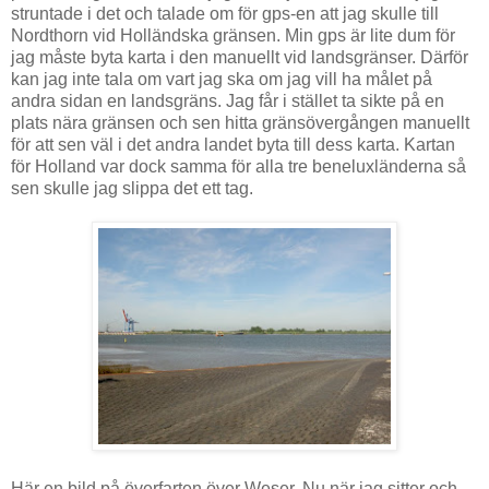
struntade i det och talade om för gps-en att jag skulle till
Nordthorn vid Holländska gränsen. Min gps är lite dum för
jag måste byta karta i den manuellt vid landsgränser. Därför
kan jag inte tala om vart jag ska om jag vill ha målet på
andra sidan en landsgräns. Jag får i stället ta sikte på en
plats nära gränsen och sen hitta gränsövergången manuellt
för att sen väl i det andra landet byta till dess karta. Kartan
för Holland var dock samma för alla tre beneluxländerna så
sen skulle jag slippa det ett tag.
Här en bild på överfarten över Weser. Nu när jag sitter och