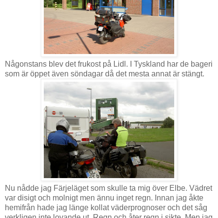
Någonstans blev det frukost på Lidl. I Tyskland har de bageri
som är öppet även söndagar då det mesta annat är stängt.
Nu nådde jag Färjeläget som skulle ta mig över Elbe. Vädret
var disigt och molnigt men ännu inget regn. Innan jag åkte
hemifrån hade jag länge kollat väderprognoser och det såg
verkligen inte lovande ut. Regn och åter regn i sikte. Men jag