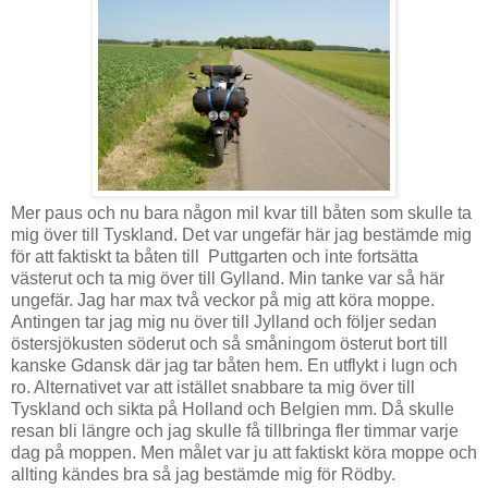
Mer paus och nu bara någon mil kvar till båten som skulle ta
mig över till Tyskland. Det var ungefär här jag bestämde mig
för att faktiskt ta båten till Puttgarten och inte fortsätta
västerut och ta mig över till Gylland. Min tanke var så här
ungefär. Jag har max två veckor på mig att köra moppe.
Antingen tar jag mig nu över till Jylland och följer sedan
östersjökusten söderut och så småningom österut bort till
kanske Gdansk där jag tar båten hem. En utflykt i lugn och
ro. Alternativet var att istället snabbare ta mig över till
Tyskland och sikta på Holland och Belgien mm. Då skulle
resan bli längre och jag skulle få tillbringa fler timmar varje
dag på moppen. Men målet var ju att faktiskt köra moppe och
allting kändes bra så jag bestämde mig för Rödby.