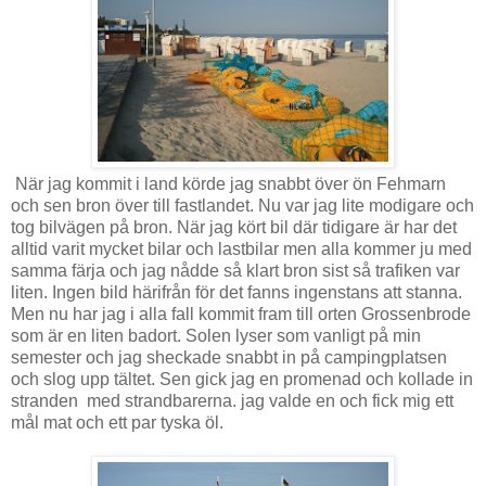
När jag kommit i land körde jag snabbt över ön Fehmarn
och sen bron över till fastlandet. Nu var jag lite modigare och
tog bilvägen på bron. När jag kört bil där tidigare är har det
alltid varit mycket bilar och lastbilar men alla kommer ju med
samma färja och jag nådde så klart bron sist så trafiken var
liten. Ingen bild härifrån för det fanns ingenstans att stanna.
Men nu har jag i alla fall kommit fram till orten Grossenbrode
som är en liten badort. Solen lyser som vanligt på min
semester och jag sheckade snabbt in på campingplatsen
och slog upp tältet. Sen gick jag en promenad och kollade in
stranden med strandbarerna. jag valde en och fick mig ett
mål mat och ett par tyska öl.