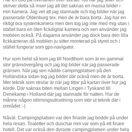
skriver detta så inser jag att det saknas en massa bilder i
min kamera. Jag vet att jag stannade och tog bilder när jag
passerade Oldenburg tex. men de är bara borta. Jag har en
riktigt bra systemkamera men den tog jag inte med mig utan i
stället bara en liten fickdigital kamera och sen använder jag
mobilen också. På dagarna använder jag dock bara den lilla
fickkameran då mobilen ju sitter monterad på styret och i
stället fungerar som gps-navigator.
Hur som helst så kom jag till Nordthorn som är en gammal
stor gränsövergång och jag tog bilder när jag passerade
gränsen. När jag sen nådde campingplatsen på den
Holländska sidan tog jag bilder där också men de är borta.
Mer teknik som strular är när jag tittar på kartan över hur jag
körde. Där saknas biten mellan Lingen i Tyskand till
Denekamp i Holland där jag stannade för natten. Har de
månne någon störningsutrustning som stör ut teknik där i
området :-)
Nåväl. Campingsplatsen var den finaste jag bodde på under
hela resan. Toaletter och duschar mm var som på ett finare
hotell. Det var också den dyraste campingplatsen under hela