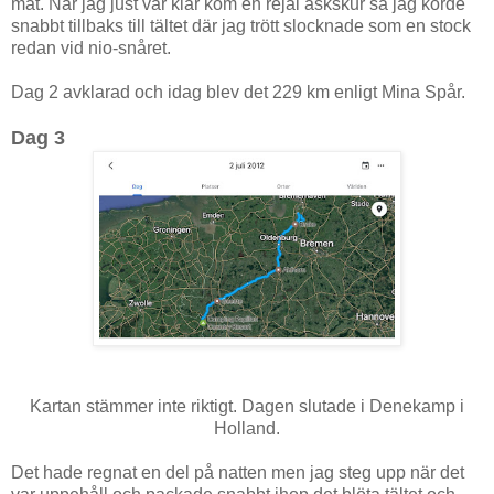
mat. När jag just var klar kom en rejäl åskskur så jag körde
snabbt tillbaks till tältet där jag trött slocknade som en stock
redan vid nio-snåret.
Dag 2 avklarad och idag blev det 229 km enligt Mina Spår.
Dag 3
Kartan stämmer inte riktigt. Dagen slutade i Denekamp i
Holland.
Det hade regnat en del på natten men jag steg upp när det