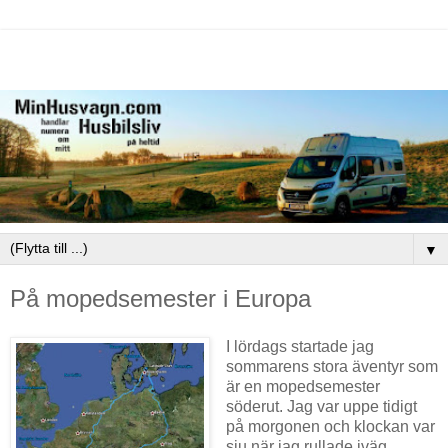
▼
På mopedsemester i Europa
I lördags startade jag
sommarens stora äventyr som
är en mopedsemester
söderut. Jag var uppe tidigt
på morgonen och klockan var
sju när jag rullade iväg.