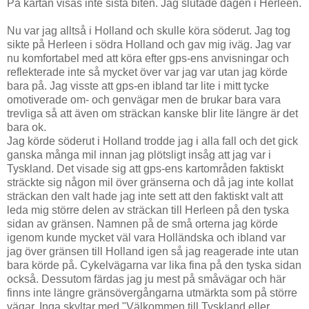
På kartan visas inte sista biten. Jag slutade dagen i Herleen.
Nu var jag alltså i Holland och skulle köra söderut. Jag tog
sikte på Herleen i södra Holland och gav mig iväg. Jag var
nu komfortabel med att köra efter gps-ens anvisningar och
reflekterade inte så mycket över var jag var utan jag körde
bara på. Jag visste att gps-en ibland tar lite i mitt tycke
omotiverade om- och genvägar men de brukar bara vara
trevliga så att även om sträckan kanske blir lite längre är det
bara ok.
Jag körde söderut i Holland trodde jag i alla fall och det gick
ganska många mil innan jag plötsligt insåg att jag var i
Tyskland. Det visade sig att gps-ens kartområden faktiskt
sträckte sig någon mil över gränserna och då jag inte kollat
sträckan den valt hade jag inte sett att den faktiskt valt att
leda mig större delen av sträckan till Herleen på den tyska
sidan av gränsen. Namnen på de små orterna jag körde
igenom kunde mycket väl vara Holländska och ibland var
jag över gränsen till Holland igen så jag reagerade inte utan
bara körde på. Cykelvägarna var lika fina på den tyska sidan
också. Dessutom färdas jag ju mest på småvägar och här
finns inte längre gränsövergångarna utmärkta som på större
vägar. Inga skyltar med "Välkommen till Tyskland eller