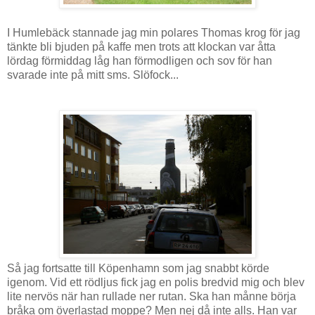
I Humlebäck stannade jag min polares Thomas krog för jag
tänkte bli bjuden på kaffe men trots att klockan var åtta
lördag förmiddag låg han förmodligen och sov för han
svarade inte på mitt sms. Slöfock...
Så jag fortsatte till Köpenhamn som jag snabbt körde
igenom. Vid ett rödljus fick jag en polis bredvid mig och blev
lite nervös när han rullade ner rutan. Ska han månne börja
bråka om överlastad moppe? Men nej då inte alls. Han var