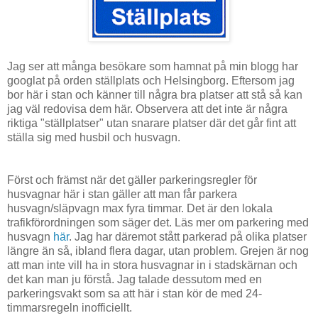
Jag ser att många besökare som hamnat på min blogg har
googlat på orden ställplats och Helsingborg. Eftersom jag
bor här i stan och känner till några bra platser att stå så kan
jag väl redovisa dem här. Observera att det inte är några
riktiga "ställplatser" utan snarare platser där det går fint att
ställa sig med husbil och husvagn.
Först och främst när det gäller parkeringsregler för
husvagnar här i stan gäller att man får parkera
husvagn/släpvagn max fyra timmar. Det är den lokala
trafikförordningen som säger det. Läs mer om parkering med
husvagn
här
. Jag har däremot stått parkerad på olika platser
längre än så, ibland flera dagar, utan problem. Grejen är nog
att man inte vill ha in stora husvagnar in i stadskärnan och
det kan man ju förstå. Jag talade dessutom med en
parkeringsvakt som sa att här i stan kör de med 24-
timmarsregeln inofficiellt.