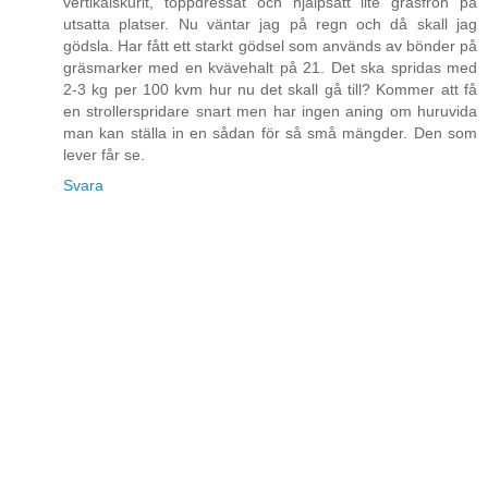
vertikalskurit, toppdressat och hjälpsått lite gräsfrön på
utsatta platser. Nu väntar jag på regn och då skall jag
gödsla. Har fått ett starkt gödsel som används av bönder på
gräsmarker med en kvävehalt på 21. Det ska spridas med
2-3 kg per 100 kvm hur nu det skall gå till? Kommer att få
en strollerspridare snart men har ingen aning om huruvida
man kan ställa in en sådan för så små mängder. Den som
lever får se.
Svara