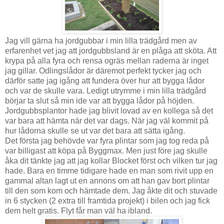
Jag vill gärna ha jordgubbar i min lilla trädgård men av
erfarenhet vet jag att jordgubbsland är en plåga att sköta. Att
krypa på alla fyra och rensa ogräs mellan raderna är inget
jag gillar. Odlingslådor är däremot perfekt tycker jag och
därför satte jag igång att fundera över hur att bygga lådor
och var de skulle vara. Ledigt utrymme i min lilla trädgård
börjar ta slut så min ide var att bygga lådor på höjden.
Jordgubbsplantor hade jag blivit lovad av en kollega så det
var bara att hämta när det var dags. När jag väl kommit på
hur lådorna skulle se ut var det bara att sätta igång.
Det första jag behövde var fyra plintar som jag tog reda på
var billigast att köpa på Byggmax. Men just före jag skulle
åka dit tänkte jag att jag kollar Blocket först och vilken tur jag
hade. Bara en timme tidigare hade en man som rivit upp en
gammal altan lagt ut en annons om att han gav bort plintar
till den som kom och hämtade dem. Jag åkte dit och stuvade
in 6 stycken (2 extra till framtida projekt) i bilen och jag fick
dem helt gratis. Flyt får man väl ha ibland.