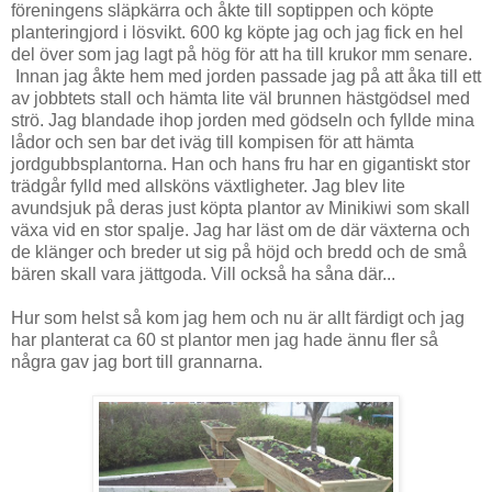
föreningens släpkärra och åkte till soptippen och köpte
planteringjord i lösvikt. 600 kg köpte jag och jag fick en hel
del över som jag lagt på hög för att ha till krukor mm senare.
Innan jag åkte hem med jorden passade jag på att åka till ett
av jobbtets stall och hämta lite väl brunnen hästgödsel med
strö. Jag blandade ihop jorden med gödseln och fyllde mina
lådor och sen bar det iväg till kompisen för att hämta
jordgubbsplantorna. Han och hans fru har en gigantiskt stor
trädgår fylld med allsköns växtligheter. Jag blev lite
avundsjuk på deras just köpta plantor av Minikiwi som skall
växa vid en stor spalje. Jag har läst om de där växterna och
de klänger och breder ut sig på höjd och bredd och de små
bären skall vara jättgoda. Vill också ha såna där...
Hur som helst så kom jag hem och nu är allt färdigt och jag
har planterat ca 60 st plantor men jag hade ännu fler så
några gav jag bort till grannarna.