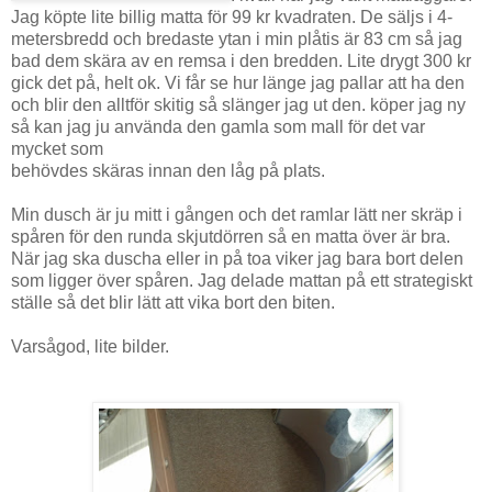
Jag köpte lite billig matta för 99 kr kvadraten. De säljs i 4-
metersbredd och bredaste ytan i min plåtis är 83 cm så jag
bad dem skära av en remsa i den bredden. Lite drygt 300 kr
gick det på, helt ok. Vi får se hur länge jag pallar att ha den
och blir den alltför skitig så slänger jag ut den. köper jag ny
så kan jag ju använda den gamla som mall för det var
mycket som
behövdes skäras innan den låg på plats.
Min dusch är ju mitt i gången och det ramlar lätt ner skräp i
spåren för den runda skjutdörren så en matta över är bra.
När jag ska duscha eller in på toa viker jag bara bort delen
som ligger över spåren. Jag delade mattan på ett strategiskt
ställe så det blir lätt att vika bort den biten.
Varsågod, lite bilder.